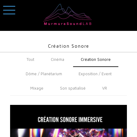
Création Sonore
Tout
Cinéma
Création Sonore
Dôme / Planétarium
Exposition / Event
Mixage
Son spatialisé
VR