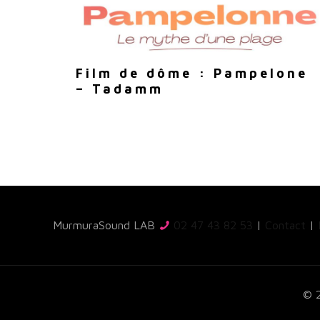
Film de dôme : Pampelone
– Tadamm
MurmuraSound LAB
02 47 43 82 53
|
Contact
|
© 2