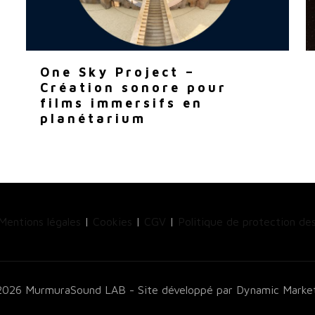
One Sky Project –
Création sonore pour
films immersifs en
planétarium
Mentions légales
|
Cookies
|
CGV
|
Politique de protection de
026 MurmuraSound LAB - Site développé par Dynamic Marke