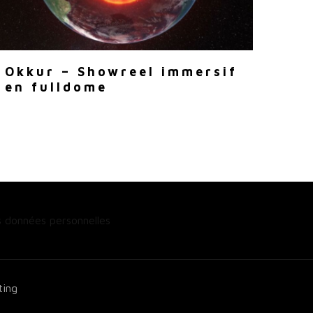
Okkur – Showreel immersif
en fulldome
s données personnelles
ting